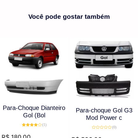
Você pode gostar também
Para-Choque Dianteiro
Para-choque Gol G3
Gol (Bol
Mod Power c
(1)
(0)
Avaliação
Avaliação
4.00
de 5
R$
180,00
0