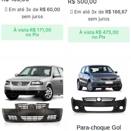
R$
500,00
de
5
Em até 3x de
R$
60,00
Em até 3x de
R$
166,67
sem juros
sem juros
À vista
R$
171,00
À vista
R$
475,00
no Pix
no Pix
Para-choque Gol