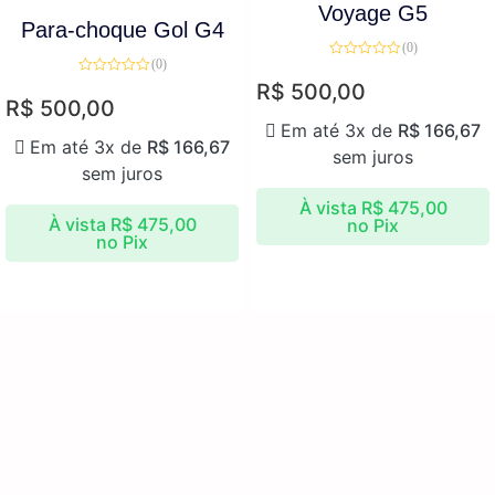
Voyage G5
Para-choque Gol G4
(0)
(0)
Avaliação
0
Avaliação
R$
500,00
de
0
R$
500,00
5
de
5
Em até 3x de
R$
166,67
Em até 3x de
R$
166,67
sem juros
sem juros
À vista
R$
475,00
À vista
R$
475,00
no Pix
no Pix