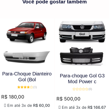
Você pode gostar também
Para-Choque Dianteiro
Para-choque Gol G3
Gol (Bol
Mod Power c
(1)
(0)
Avaliação
Avaliação
4.00
de 5
R$
180,00
0
R$
500,00
de
5
Em até 3x de
R$
60,00
Em até 3x de
R$
166,67