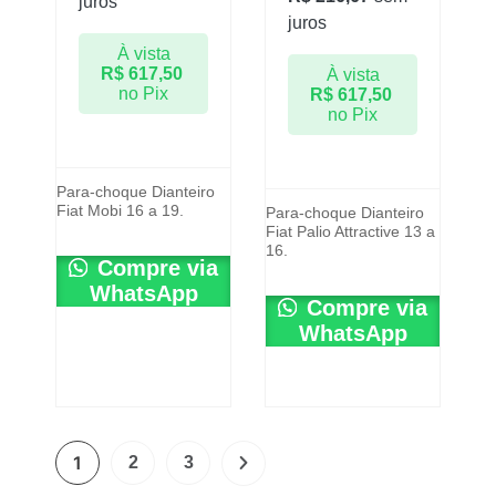
juros
juros
À vista
R$
617,50
À vista
no Pix
R$
617,50
no Pix
Para-choque Dianteiro
Fiat Mobi 16 a 19.
Para-choque Dianteiro
Fiat Palio Attractive 13 a
16.
Compre via
WhatsApp
Compre via
WhatsApp
1
2
3