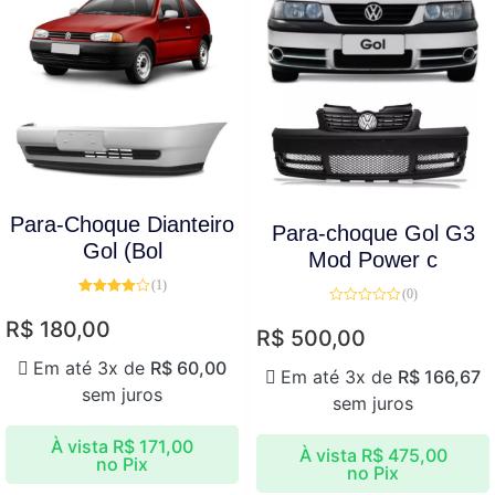
Para-Choque Dianteiro
Para-choque Gol G3
Gol (Bol
Mod Power c
(1)
(0)
Avaliação
Avaliação
4.00
de 5
R$
180,00
0
R$
500,00
de
5
Em até 3x de
R$
60,00
Em até 3x de
R$
166,67
sem juros
sem juros
À vista
R$
171,00
À vista
R$
475,00
no Pix
no Pix