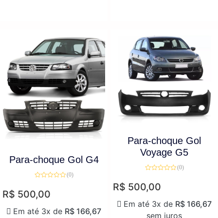
Para-choque Gol
Voyage G5
Para-choque Gol G4
(0)
(0)
Avaliação
0
Avaliação
R$
500,00
de
0
R$
500,00
5
de
5
Em até 3x de
R$
166,67
Em até 3x de
R$
166,67
sem juros