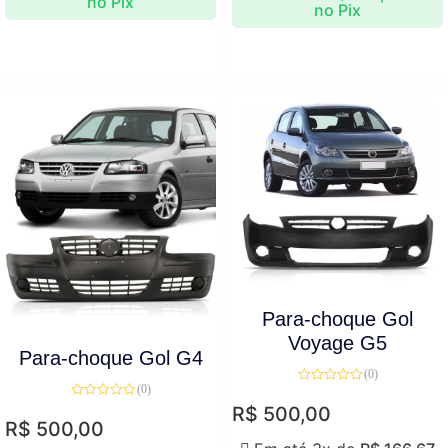
no Pix
no Pix
Para-choque Gol
Voyage G5
Para-choque Gol G4
(0)
(0)
Avaliação
0
Avaliação
R$
500,00
de
0
R$
500,00
5
de
5