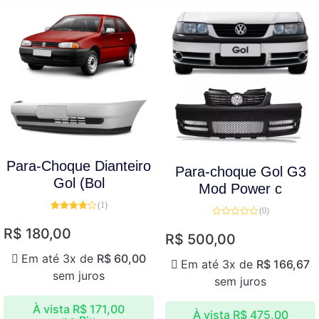
Para-Choque Dianteiro
Para-choque Gol G3
Gol (Bol
Mod Power c
(1)
(0)
Avaliação
Avaliação
4.00
de 5
R$
180,00
0
R$
500,00
de
5
Em até 3x de
R$
60,00
Em até 3x de
R$
166,67
sem juros
sem juros
À vista
R$
171,00
À vista
R$
475,00